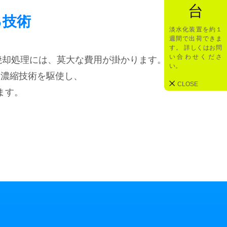
台
る技術
淡水化装置を約１
週間で出荷できま
す。 詳しくはお問
い合わせくださ
焼却処理には、莫大な費用が掛かります。
い。
水濃縮技術を駆使し、
CLOSE
ます。