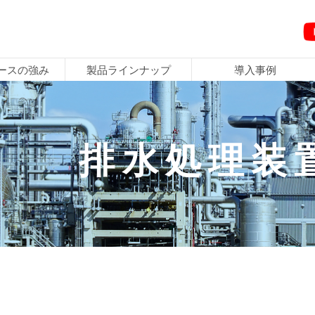
ースの強み
製品ラインナップ
導入事例
ごあいさつ
3Eプロジェクト
海水淡水化装置
海外導入事例
造水装置の選び方
お問い合わせ
採用情報
排水処理装
の強み
ナップ
ついて
わせ
報
例
報
品質方針
エース・コア
含塩水脱塩造水装置
水中の不純物について
プライバシーポリシー
エントリーシート
当社が選ばれる理由
屋外設置型装置