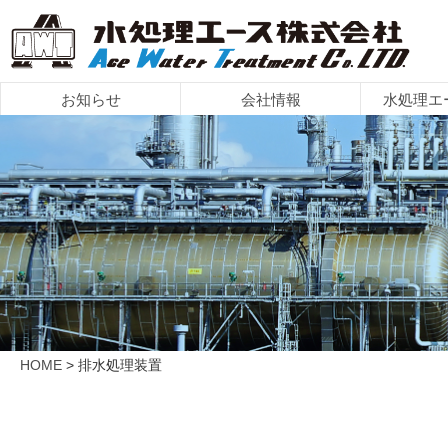
お知らせ
会社情報
水処理エ
水処理エース
製品ライン
造水装置に
お問い合
会社情
導入事
採用情
HOME
> 排水処理装置