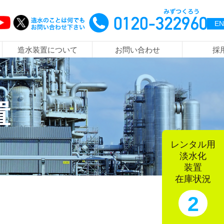
EN
造水装置について
お問い合わせ
採
会社概要・沿革・アクセス
水をデザインする
MF・UF装置 災害対策用浄水器
日本国内導入事例
淡水化の原理について
よくある質問
社員の声
置
誰にでも使える装置
排水処理装置
レンタル用
低ランニングコストの実現
レンタル用淡水化装置
淡水化
装置
在庫状況
2