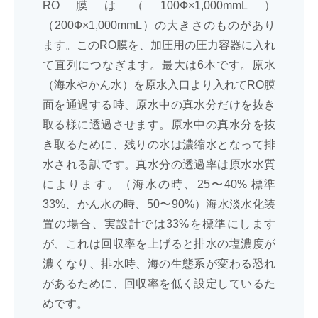
RO膜は（100Ф×1,000mmL）
（200Ф×1,000mmL）の大きさのものがあり
ます。このRO膜を、加圧用の圧力容器に入れ
て直列につなぎます。最大は6本です。原水
（海水やかん水）を原水入口より入れてRO膜
面を通過する時、原水中の真水分だけを抜き
取る様に透過させます。原水中の真水分を抜
き取るために、残りの水は濃縮水となって排
水される訳です。真水分の透過率は原水水質
によります。（海水の時、25〜40% 標準
33%、かん水の時、50〜90%）海水淡水化装
置の場合、実設計では33%を標準にします
が、これは回収率を上げると排水の塩濃度が
濃くなり、排水時、海の生態系が変わる恐れ
があるために、回収率を低く設定しているた
めです。