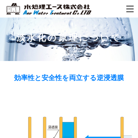
ENGLISH
淡水化の原理について
お知らせ
会社情報
水処理エースの強み
効率性と安全性を両立する逆浸透膜
ごあいさつ
製品ラインナップ
3Eプロジェクト
会社概要・沿革・アクセス
導入事例
海水淡水化装置
水をデザインする
品質方針
造水装置について
海外導入事例
MF・UF装置 災害対策用浄水器
エース・コア
お問い合わせ
造水装置の選び方
日本国内導入事例