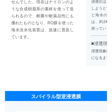
浸透圧は、
せんでした。現在はナイロンのよ
しようとす
うな合成樹脂系の素材を使って造
と海水の間
られるので、耐菌や耐薬品性にも
は、約24kg
優れたものとなり、RO膜を使った
持っていま
海水淡水化装置は、急速に普及し
ています。
■浸透現
浸透現象は
になるまで
スパイラル型逆浸透膜