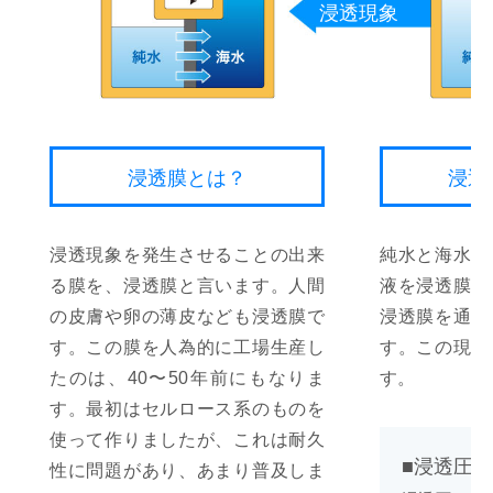
含塩水脱塩造水装置
浸透現象
誰にでも使える装置
採用情報
お問い合わせ
淡水化の原理について
排水処理装置
当社が選ばれる理由
採用情報
よくある質問
水中の不純物について
屋外設置型装置
低ランニングコストの実現
社員の声
プライバシーポリシー
浸透膜とは？
浸透
レンタル用淡水化装置
エントリーシート
浸透現象を発生させることの出来
純水と海水の
る膜を、浸透膜と言います。人間
液を浸透膜で
の皮膚や卵の薄皮なども浸透膜で
浸透膜を通っ
す。この膜を人為的に工場生産し
す。この現象
たのは、40〜50年前にもなりま
す。
す。最初はセルロース系のものを
使って作りましたが、これは耐久
■浸透圧
性に問題があり、あまり普及しま