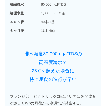
濃縮排水
80,000mg/l/TDS
処理水量
1,000m3/日/1基
４０Ａ管
40本/1基
６ヶ月後
16本補修
排水濃度80,000mg/l/TDSの
高濃度海水で
25℃を超えた場合に
特に腐食の進行が早い
フランジ部、ビクトリック部においては隙間腐食
が激しく約3カ月後から水漏れが発生する。