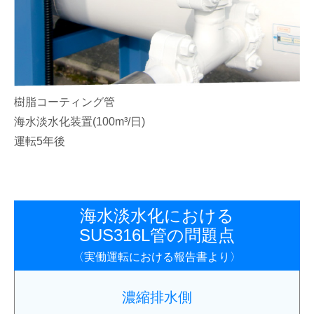
樹脂コーティング管
海水淡水化装置(100m³/日)
運転5年後
海水淡水化における
SUS316L管の問題点
〈実働運転における報告書より〉
濃縮排水側