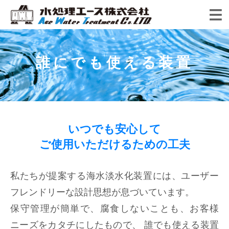
ENGLISH
誰にでも使える装置
お知らせ
会社情報
水処理エースの強み
いつでも安心して
ごあいさつ
ご使用いただけるための工夫
製品ラインナップ
3Eプロジェクト
会社概要・沿革・アクセス
導入事例
私たちが提案する海水淡水化装置には、ユーザー
海水淡水化装置
水をデザインする
品質方針
フレンドリーな設計思想が息づいています。
造水装置について
海外導入事例
MF・UF装置 災害対策用浄水器
エース・コア
保守管理が簡単で、腐食しないことも、お客様
お問い合わせ
ニーズをカタチにしたもので、
誰でも使える装置
造水装置の選び方
日本国内導入事例