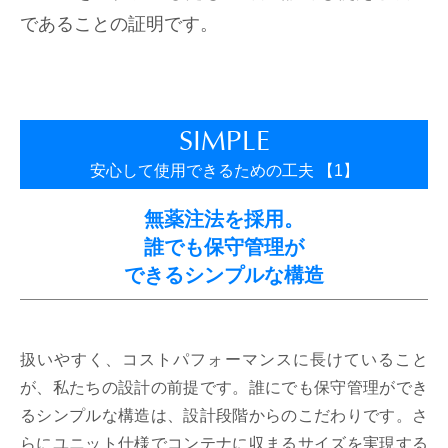
含塩水脱塩造水装置
誰にでも使える装置
であることの証明です。
採用情報
お問い合わせ
淡水化の原理について
排水処理装置
当社が選ばれる理由
採用情報
よくある質問
水中の不純物について
屋外設置型装置
低ランニングコストの実現
SIMPLE
社員の声
プライバシーポリシー
レンタル用淡水化装置
安心して使用できるための工夫 【1】
エントリーシート
無薬注法を採用。
誰でも保守管理が
できるシンプルな構造
扱いやすく、コストパフォーマンスに長けていること
が、私たちの設計の前提です。誰にでも保守管理ができ
るシンプルな構造は、設計段階からのこだわりです。さ
らにユニット仕様でコンテナに収まるサイズを実現する