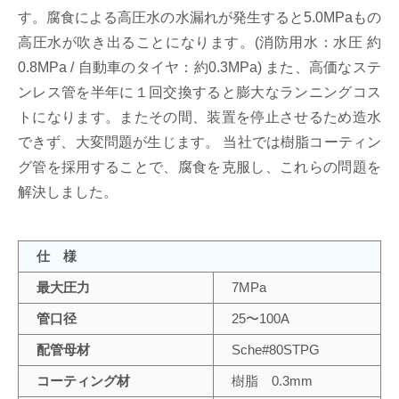
す。腐食による高圧水の水漏れが発生すると5.0MPaもの
高圧水が吹き出ることになります。(消防用水：水圧 約
0.8MPa / 自動車のタイヤ：約0.3MPa) また、高価なステ
ンレス管を半年に１回交換すると膨大なランニングコス
トになります。またその間、装置を停止させるため造水
できず、大変問題が生じます。 当社では樹脂コーティン
グ管を採用することで、腐食を克服し、これらの問題を
解決しました。
仕 様
最大圧力
7MPa
管口径
25〜100A
配管母材
Sche#80STPG
コーティング材
樹脂 0.3mm