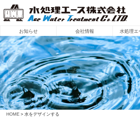
お知らせ
会社情報
水処理エ
水処理エース
製品ライン
造水装置に
お問い合
会社情
導入事
採用情
HOME
> 水をデザインする