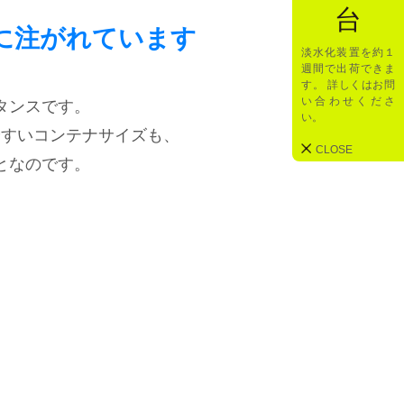
台
に注がれています
淡水化装置を約１
週間で出荷できま
す。 詳しくはお問
い合わせくださ
タンスです。
い。
やすいコンテナサイズも、
CLOSE
となのです。