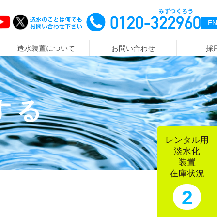
EN
造水装置について
お問い合わせ
採
会社概要・沿革・アクセス
水をデザインする
MF・UF装置 災害対策用浄水器
日本国内導入事例
淡水化の原理について
よくある質問
社員の声
する
誰にでも使える装置
排水処理装置
レンタル用
低ランニングコストの実現
レンタル用淡水化装置
淡水化
装置
在庫状況
2