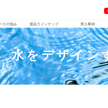
ースの強み
製品ラインナップ
導入事例
ごあいさつ
3Eプロジェクト
海水淡水化装置
海外導入事例
造水装置の選び方
お問い合わせ
採用情報
水をデザイン
の強み
ナップ
ついて
わせ
報
例
報
品質方針
エース・コア
含塩水脱塩造水装置
水中の不純物について
プライバシーポリシー
エントリーシート
当社が選ばれる理由
屋外設置型装置