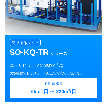
簡単操作タイプ
SO-KQ-TR
シリーズ
ユーザビリティに優れた設計
大型機種でもモジュール組立て方式で工期が短い
適用造水量
3
3
65m
/日 〜 220m
/日