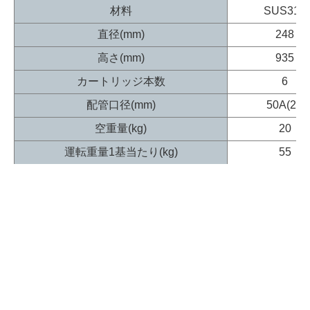
材料
SUS316
直径(mm)
248
高さ(mm)
935
カートリッジ本数
6
配管口径(mm)
50A(2")
空重量(kg)
20
運転重量1基当たり(kg)
55