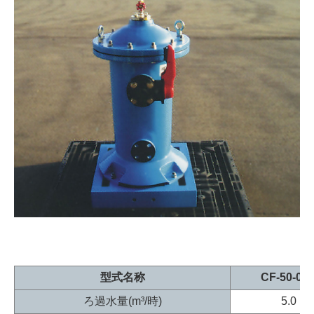
型式名称
CF-50-06
ろ過水量(m³/時)
5.0