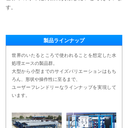
含塩水脱塩造水装置
誰にでも使える装置
す。
採用情報
お問い合わせ
淡水化の原理について
排水処理装置
当社が選ばれる理由
採用情報
よくある質問
水中の不純物について
屋外設置型装置
低ランニングコストの実現
社員の声
製品ラインナップ
プライバシーポリシー
レンタル用淡水化装置
エントリーシート
世界のいたるところで使われることを想定した水
処理エースの製品群。
大型から小型までのサイズバリエーションはもち
ろん、形状や操作性に至るまで、
ユーザーフレンドリーなラインナップを実現して
います。