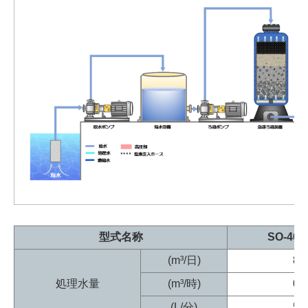
型式名称
SO-40P
(m³/日)
8.0
処理水量
(m³/時)
0.3
(L/分)
5.6