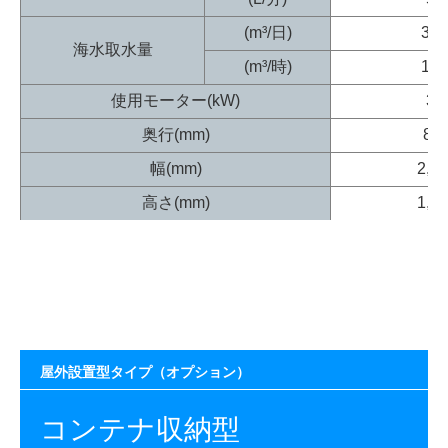
(m³/日)
36.
海水取水量
(m³/時)
1.5
使用モーター(kW)
3.7
奥行(mm)
80
幅(mm)
2,8
高さ(mm)
1,2
屋外設置型タイプ（オプション）
コンテナ収納型