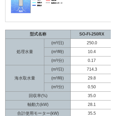
型式名称
SO-FI-250RX
(m³/日)
250.0
処理水量
(m³/時)
10.4
(m³/分)
0.17
(m³/日)
714.3
海水取水量
(m³/時)
29.8
(m³/分)
0.50
回収率(%)
35.0
軸動力(kW)
28.1
合計使用モーター(kW)
35.5