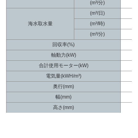
(m³/分)
(m³/日)
海水取水量
(m³/時)
(m³/分)
回収率(%)
軸動力(kW)
合計使用モーター(kW)
電気量(kWH/m³)
奥行(mm)
幅(mm)
高さ(mm)