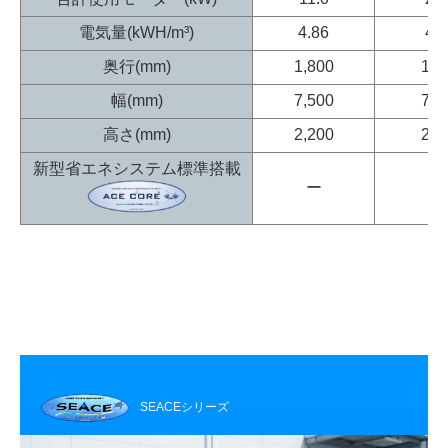
電気量(kWH/m³)
4.86
4.
奥行(mm)
1,800
1,8
幅(mm)
7,500
7,5
高さ(mm)
2,200
2,2
新型省エネシステム標準搭載
ー
○
SEACEシリーズ