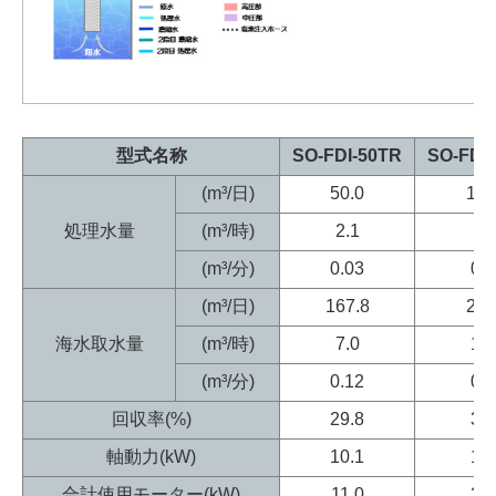
型式名称
SO-FDI-
50TR
SO-FDI-
(m³/日)
50.0
100
処理水量
(m³/時)
2.1
4.
(m³/分)
0.03
0.
(m³/日)
167.8
292
海水取水量
(m³/時)
7.0
12
(m³/分)
0.12
0.
回収率(%)
29.8
34
軸動力(kW)
10.1
17
合計使用モーター(kW)
11.0
22