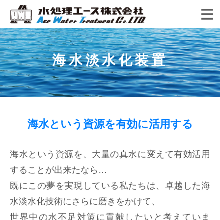
ENGLISH
海水淡水化装置
お知らせ
会社情報
水処理エースの強み
海水という資源を有効に活用する
ごあいさつ
製品ラインナップ
3Eプロジェクト
会社概要・沿革・アクセス
海水という資源を、大量の真水に変えて有効活用
導入事例
することが出来たなら…
海水淡水化装置
水をデザインする
品質方針
既にこの夢を実現している私たちは、卓越した海
造水装置について
海外導入事例
MF・UF装置 災害対策用浄水器
エース・コア
水淡水化技術にさらに磨きをかけて、
お問い合わせ
造水装置の選び方
世界中の水不足対策に貢献したいと考えていま
日本国内導入事例