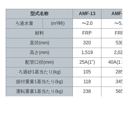
型式名称
AMF-13
AMF-20
ろ過水量
(m³/時)
〜2.0
〜5.5
材料
FRP
FRP
直径(mm)
320
530
高さ(mm)
1,519
2,027
配管口径(mm)
25A(1")
40A(1 1/2
ろ過砂1基当たり(kg)
105
285
据付重量1基当たり(kg)
118
345
運転重量1基当たり(kg)
238
565